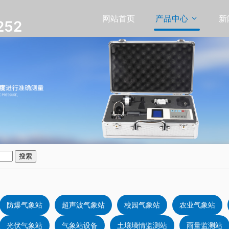
网站首页
产品中心
新

252
搜索
防爆气象站
超声波气象站
校园气象站
农业气象站
光伏气象站
气象站设备
土壤墒情监测站
雨量监测站