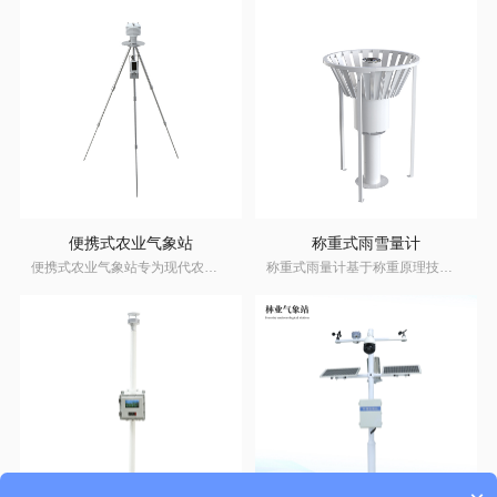
便携式农业气象站
称重式雨雪量计
便携式农业气象站专为现代农业（大田/温室/果园/苗圃）、林业生态、气象环保、水利水文、地质勘探、旱作节水灌溉、植物培育、科研教学、野外应急勘察、第三方检测与土壤普查等场景设计
称重式雨量计基于称重原理技术，利用高精度称重传感器测量“降水增量”，可进行固态（降雪）、液态（降雨）及固液混合态（雨夹雪、冻雨）等全类型降水量监测